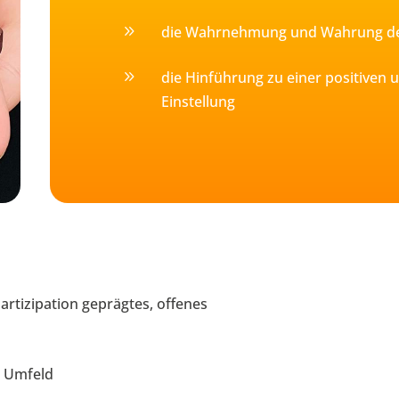
9
die Wahrnehmung und Wahrung de
9
die Hinführung zu einer positiven
Einstellung
Partizipation geprägtes, offenes
s Umfeld