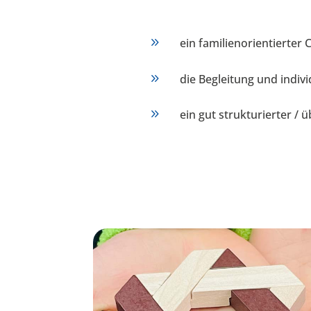
9
ein familienorientierter 
9
die Begleitung und indiv
9
ein gut strukturierter /