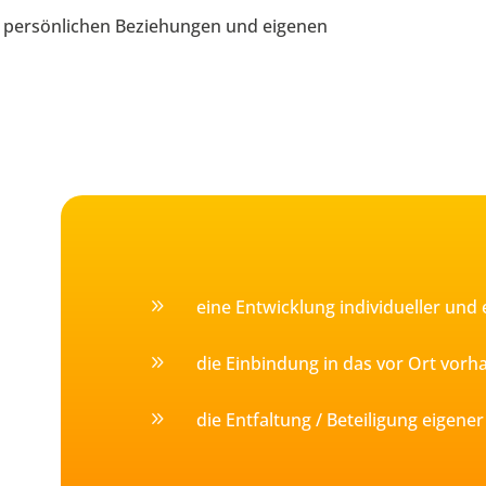
r persönlichen Beziehungen und eigenen
9
eine Entwicklung individueller un
9
die Einbindung in das vor Ort vor
9
die Entfaltung / Beteiligung eigen